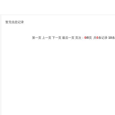
暂无信息记录
第一页 上一页 下一页 最后一页 页次：
0
/0
页 共
0
条记录
10
条